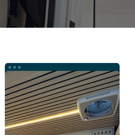
NUEVO
MODEL
FIVE
EN
SERIE.
L2H2
CHASIS
FIAT
DUCATO