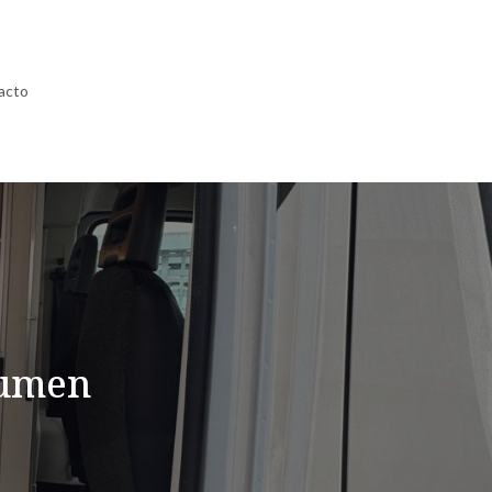
acto
lumen