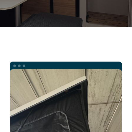
FIAT
DUCATO
L4H2
TECHO
ELEVABLE
PARA
5