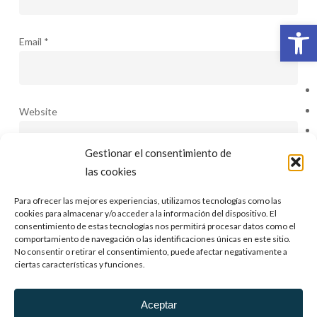
Abrir 
Email
*
Website
Gestionar el consentimiento de
las cookies
Save my name, email, and website in this browser for the
Para ofrecer las mejores experiencias, utilizamos tecnologías como las
cookies para almacenar y/o acceder a la información del dispositivo. El
next time I comment.
consentimiento de estas tecnologías nos permitirá procesar datos como el
comportamiento de navegación o las identificaciones únicas en este sitio.
No consentir o retirar el consentimiento, puede afectar negativamente a
ciertas características y funciones.
Aceptar