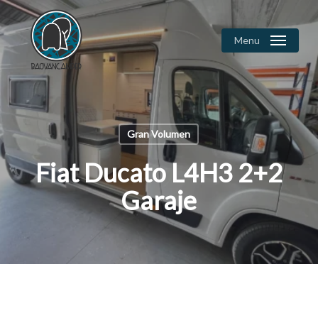
Skip
to
Menu
Close
main
Menu
content
Gran Volumen
Fiat Ducato L4H3 2+2
Garaje