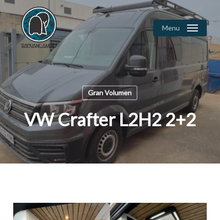
Skip
to
Menu
Close
main
Menu
content
Gran Volumen
VW Crafter L2H2 2+2